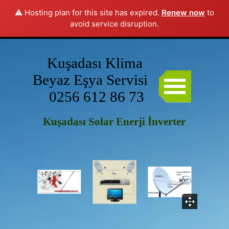
Bu web sitesi çerezler kullanıyor: lütfen veri koruması konusundaki
⚠️ Hosting plan for this site has expired.
Renew now
to
avoid service disruption.
ilkeleri okuyun.
Kabul ediyorum
Kuşadası Klima 
Beyaz Eşya Servisi                     
0256 612 86 73
Kuşadası Solar Enerji İnverter