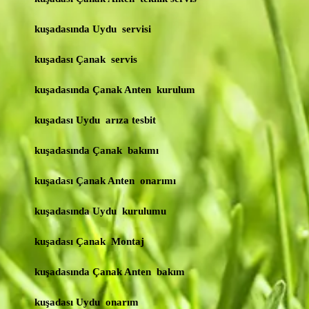
kuşadasında Uydu servisi
kuşadası Çanak servis
kuşadasında Çanak Anten kurulum
kuşadası Uydu arıza tesbit
kuşadasında Çanak bakımı
kuşadası Çanak Anten onarımı
kuşadasında Uydu kurulumu
kuşadası Çanak Montaj
kuşadasında Çanak Anten bakım
kuşadası Uydu onarım