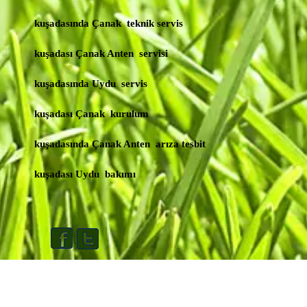
kuşadasında Çanak teknik servis
kuşadası Çanak Anten servisi
kuşadasında Uydu servis
kuşadası Çanak kurulum
kuşadasında Çanak Anten arıza tesbit
kuşadası Uydu bakımı