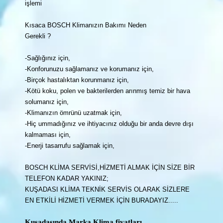
işlemi
Kısaca BOSCH Klimanızın Bakımı Neden
Gerekli ?
-Sağlığınız için,
-Konforunuzu sağlamanız ve korumanız için,
-Birçok hastalıktan korunmanız için,
-Kötü koku, polen ve bakterilerden arınmış temiz bir hava
solumanız için,
-Klimanızın ömrünü uzatmak için,
-Hiç ummadığınız ve ihtiyacınız olduğu bir anda devre dışı
kalmaması için,
-Enerji tasarrufu sağlamak için,
BOSCH KLİMA SERVİSİ,HİZMETİ ALMAK İÇİN SİZE BİR
TELEFON KADAR YAKINIZ;
KUŞADASI KLİMA TEKNİK SERVİS OLARAK SİZLERE
EN ETKİLİ HİZMETİ VERMEK İÇİN BURADAYIZ.....
Kuşadasında Marka Klima fiyatları