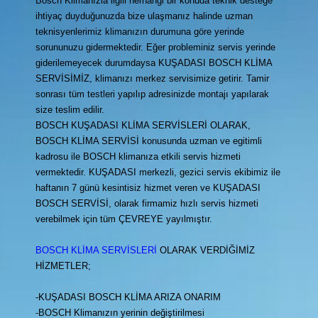
Bosch Klimanızla ilgili herhangi bir konuda teknik desteğe
ihtiyaç duyduğunuzda bize ulaşmanız halinde uzman
teknisyenlerimiz klimanızın durumuna göre yerinde
sorununuzu gidermektedir. Eğer probleminiz servis yerinde
giderilemeyecek durumdaysa KUŞADASI BOSCH KLİMA
SERVİSİMİZ, klimanızı merkez servisimize getirir. Tamir
sonrası tüm testleri yapılıp adresinizde montajı yapılarak
size teslim edilir.
BOSCH KUŞADASI KLİMA SERVİSLERİ OLARAK,
BOSCH KLİMA SERVİSİ konusunda uzman ve egitimli
kadrosu ile BOSCH klimanıza etkili servis hizmeti
vermektedir. KUŞADASI merkezli, gezici servis ekibimiz ile
haftanın 7 günü kesintisiz hizmet veren ve KUŞADASI
BOSCH SERVİSİ, olarak firmamiz hızlı servis hizmeti
verebilmek için tüm ÇEVREYE yayılmıştır.
BOSCH KLİMA SERVİSLERİ
OLARAK VERDİĞİMİZ
HİZMETLER;
-KUŞADASI BOSCH KLİMA ARIZA ONARIM
-BOSCH Klimanızın yerinin değiştirilmesi