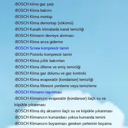
-BOSCH klima gaz şarjı
-BOSCH Klima bakımı
-BOSCH Klima montajı
-BOSCH Klima demontajı (sökümü)
-BOSCH Kanallı klimalarda kanal temizliği
-BOSCH Klimanın devreye alınması
-BOSCH Klima arıza giderme
-BOSCH Screw kompresör tamiri
-BOSCH Pistonlu kompresör tamiri
-BOSCH Klima yıllık bakımları
-BOSCH Klima üfleme ve emiş temizliği
-BOSCH Klima gaz dolumu ve gaz kontrolü
-BOSCH Klima evaporatör (kondanser) temizliği
-BOSCH Klima filtresini yenileme veya temizleme
-
BOSCH Klimanın taşınması
-BOSCH Klimanızın evaporatör (kondanser) ilaçlı su ve
köpükle yıkanması
-BOSCH Klima dış aksamın ilaçlı su ve köpükle yıkanması
-BOSCH Klimanızın kumandası yoksa kumanda temini
-BOSCH Klimanızın boyanması gereken yerlerinin boyama