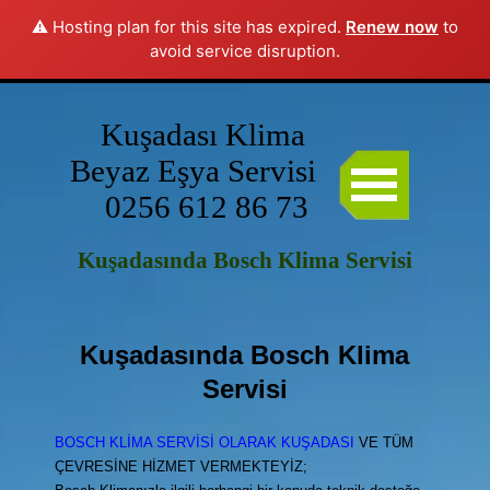
Bu web sitesi çerezler kullanıyor: lütfen veri koruması konusundaki
⚠️ Hosting plan for this site has expired.
Renew now
to
avoid service disruption.
ilkeleri okuyun.
Kabul ediyorum
Kuşadası Klima 
Beyaz Eşya Servisi                     
0256 612 86 73
Kuşadasında Bosch Klima Servisi
Kuşadasında
Bosch Klima
Servisi
BOSCH KLİMA SERVİSİ OLARAK KUŞADASI
VE TÜM
ÇEVRESİNE HİZMET VERMEKTEYİZ;