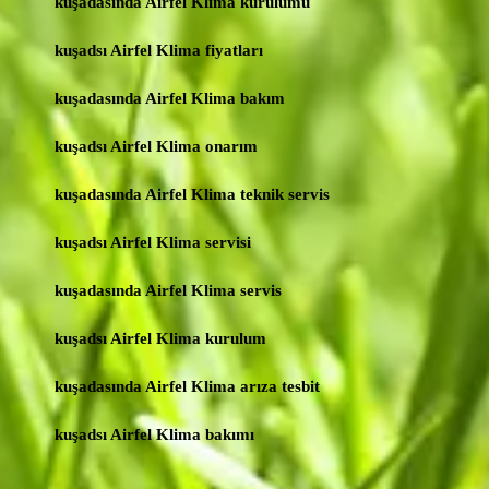
kuşadasında Airfel Klima kurulumu
kuşadsı Airfel Klima fiyatları
kuşadasında Airfel Klima bakım
kuşadsı Airfel Klima onarım
kuşadasında Airfel Klima teknik servis
kuşadsı Airfel Klima servisi
kuşadasında Airfel Klima servis
kuşadsı Airfel Klima kurulum
kuşadasında Airfel Klima arıza tesbit
kuşadsı Airfel Klima bakımı