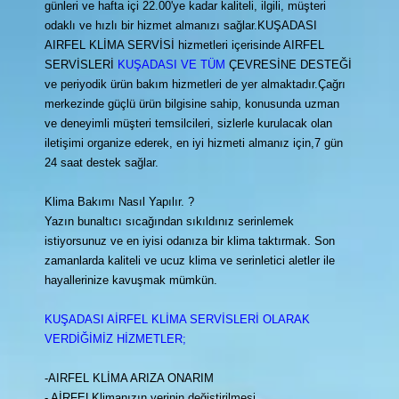
günleri ve hafta içi 22.00'ye kadar kaliteli, ilgili, müşteri
odaklı ve hızlı bir hizmet almanızı sağlar.KUŞADASI
AIRFEL KLİMA SERVİSİ hizmetleri içerisinde AIRFEL
SERVİSLERİ
KUŞADASI VE TÜM
ÇEVRESİNE DESTEĞİ
ve periyodik ürün bakım hizmetleri de yer almaktadır.Çağrı
merkezinde güçlü ürün bilgisine sahip, konusunda uzman
ve deneyimli müşteri temsilcileri, sizlerle kurulacak olan
iletişimi organize ederek, en iyi hizmeti almanız için,7 gün
24 saat destek sağlar.
Klima Bakımı Nasıl Yapılır. ?
Yazın bunaltıcı sıcağından sıkıldınız serinlemek
istiyorsunuz ve en iyisi odanıza bir klima taktırmak. Son
zamanlarda kaliteli ve ucuz klima ve serinletici aletler ile
hayallerinize kavuşmak mümkün.
KUŞADASI AİRFEL KLİMA SERVİSLERİ OLARAK
VERDİĞİMİZ HİZMETLER;
-AIRFEL KLİMA ARIZA ONARIM
- AİRFELKlimanızın yerinin değiştirilmesi