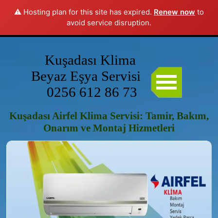
Bu web sitesi çerezler kullanıyor: lütfen veri koruması konusundaki
⚠️ Hosting plan for this site has expired.
Renew now
to
avoid service disruption.
ilkeleri okuyun.
Kabul ediyorum
Kuşadası Klima 
Beyaz Eşya Servisi                     
0256 612 86 73
Kuşadası Airfel Klima Servisi: Tamir, Bakım,
Onarım ve Montaj Hizmetleri